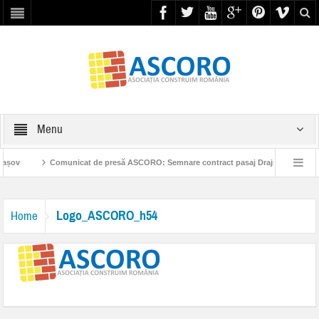
Menu
rașov
Comunicat de presă ASCORO: Semnare contract pasaj Drajna
Es
rea la Parteneriatul Public Privat pentru construcția de autostrăzi
Reacția AS
Logo_ASCORO_h54
Home