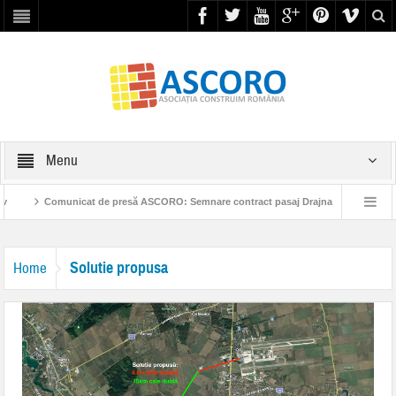
Menu
v
Comunicat de presă ASCORO: Semnare contract pasaj Drajna
Este t
a Parteneriatul Public Privat pentru construcția de autostrăzi
Reacția ASCORO
Solutie propusa
Home