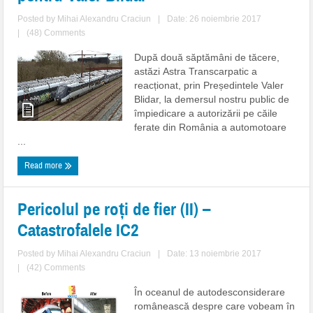
Posted by
Mihai Alexandru Craciun
|
Date: 26 noiembrie 2017
|
(48) Comments
După două săptămâni de tăcere,
astăzi Astra Transcarpatic a
reacționat, prin Președintele Valer
Blidar, la demersul nostru public de
împiedicare a autorizării pe căile
ferate din România a automotoare
...
Read more
Pericolul pe roți de fier (II) –
Catastrofalele IC2
Posted by
Mihai Alexandru Craciun
|
Date: 13 noiembrie 2017
|
(42) Comments
În oceanul de autodesconsiderare
românească despre care vobeam în