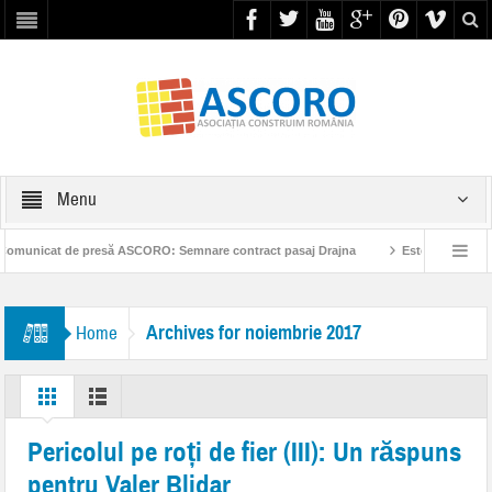
Menu
icat de presă ASCORO: Semnare contract pasaj Drajna
Este timpul ca Româ
ul Public Privat pentru construcția de autostrăzi
Reacția ASCORO referitor la 
Archives for noiembrie 2017
Home
Pericolul pe roți de fier (III): Un răspuns
pentru Valer Blidar