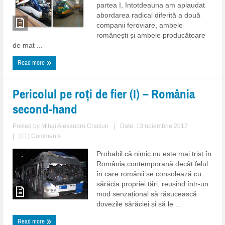
partea I, întotdeauna am aplaudat
abordarea radical diferită a două
companii feroviare, ambele
românești și ambele producătoare
de mat ...
Read more
Pericolul pe roți de fier (I) – România
second-hand
Posted by
Mihai Alexandru Craciun
|
Date: 13 noiembrie 2017
|
(11) Comments
Probabil că nimic nu este mai trist în
România contemporană decât felul
în care românii se consolează cu
sărăcia propriei țări, reușind într-un
mod senzațional să răsucească
dovezile sărăciei și să le ...
Read more