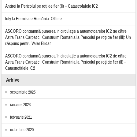
Andrei
la
Pericolul pe roți de fier (II) – Catastrofalele IC2
foty
la
Permis de România. Offline.
ASCORO condamnă punerea în circulație a automotoarelor IC2 de către
Astra Trans Carpatic | Construim România
la
Pericolul pe roți de fier (III): Un
răspuns pentru Valer Blidar
ASCORO condamnă punerea în circulație a automotoarelor IC2 de către
Astra Trans Carpatic | Construim România
la
Pericolul pe roți de fier (II) –
Catastrofalele IC2
Arhive
septembrie 2025
ianuarie 2023
februarie 2021
octombrie 2020