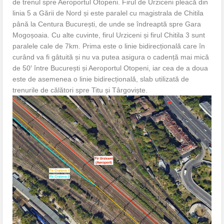
de trenul spre Aeroportul Otopeni. Firul de Urziceni pleacă din
linia 5 a Gării de Nord și este paralel cu magistrala de Chitila
până la Centura București, de unde se îndreaptă spre Gara
Mogoșoaia. Cu alte cuvinte, firul Urziceni și firul Chitila 3 sunt
paralele cale de 7km. Prima este o linie bidirecțională care în
curând va fi gâtuită și nu va putea asigura o cadență mai mică
de 50′ între București și Aeroportul Otopeni, iar cea de a doua
este de asemenea o linie bidirecțională, slab utilizată de
trenurile de călători spre Titu și Târgoviște.