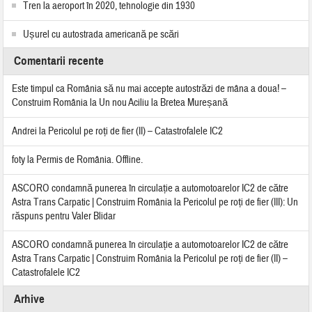
Tren la aeroport în 2020, tehnologie din 1930
Ușurel cu autostrada americană pe scări
Comentarii recente
Este timpul ca România să nu mai accepte autostrăzi de mâna a doua! –
Construim România
la
Un nou Aciliu la Bretea Mureșană
Andrei
la
Pericolul pe roți de fier (II) – Catastrofalele IC2
foty
la
Permis de România. Offline.
ASCORO condamnă punerea în circulație a automotoarelor IC2 de către
Astra Trans Carpatic | Construim România
la
Pericolul pe roți de fier (III): Un
răspuns pentru Valer Blidar
ASCORO condamnă punerea în circulație a automotoarelor IC2 de către
Astra Trans Carpatic | Construim România
la
Pericolul pe roți de fier (II) –
Catastrofalele IC2
Arhive