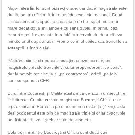
Majoritatea liniilor sunt bidirecționale, dar dacă magistrala este
dublă, pentru eficiență liniile se folosesc unidirecțional. Două
linii cu sens unic opus au capacitate de transport mult mai
mare decât două linii ambele cu sens dublu. În primul caz
trenurile pot fi expediate în rafală la intervale de doar câteva
minute unul după altul, în vreme ce în al doilea caz trenurile se
așteaptă la încrucișări.
Păstrând similitudinea cu circulația autovehiculelor, pe
magistralele duble trenurile circulăr preponderent „pe sens”,
dar la nevoie pot circula și „pe contrasens”, adică „pe fals”
cum se spune la CFR.
Bun. Între București și Chitila există încă de acum un secol trei
linii directe. Cu alte cuvinte magistrala București-Chitila este
triplă, unicat în România pe o asemenea distanță (7 km), asta
deși occidentul este plin de magistrale triple și chiar cvadruple
pe distanțe de zeci și chiar sute de kilometri.
Cele trei linii dintre București și Chitila sunt după cum