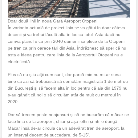
Doar două linii în noua Gară Aeroport Otopeni
În varianta actuală de proiect linia se va gâtui în doar câteva
decenii și va trebui făcută alta în loc cu totul. Asta dacă nu
cumva planul e ca prin 2040 oamenii sa plece de la Otopeni
pe tren ca prin oarece țări din Asia. Îndrăznesc să sper că nu
asta e ideea pentru care linia de la Aeroportul Otopeni nu e
electrificată.
Plus că nu știu alții cum sunt, dar parcă mie nu mi-ar suna
bine ca azi să trebuiască să demolăm magistrala 1 de metrou
din București și să facem alta în loc pentru că aia din 1979 nu
s-au gândit că noi o să circulăm atât de mult cu metroul în
2020.
Dar să trecem peste neajunsuri și să ne bucurăm că măcar se
face linia de la aeroport, chiar și așa ieftin și-ntr-o dungă.
Măcar însă de-ar circula ca un adevărat tren de aeroport, la
un interval decent de succedare, de 5-15′.