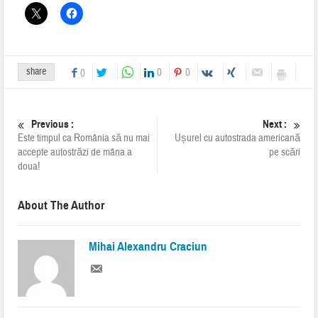
share
0
0
0
Previous :
Next :
Este timpul ca România să nu mai
Ușurel cu autostrada americană
accepte autostrăzi de mâna a
pe scări
doua!
About The Author
Mihai Alexandru Craciun