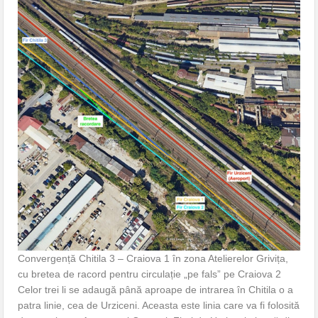
Convergență Chitila 3 – Craiova 1 în zona Atelierelor Grivița,
cu bretea de racord pentru circulație „pe fals” pe Craiova 2
Celor trei li se adaugă până aproape de intrarea în Chitila o a
patra linie, cea de Urziceni. Aceasta este linia care va fi folosită