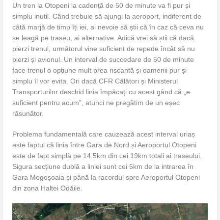
Un tren la Otopeni la cadență de 50 de minute va fi pur și
simplu inutil. Când trebuie să ajungi la aeroport, indiferent de
câtă marjă de timp îți iei, ai nevoie să știi că în caz că ceva nu
se leagă pe traseu, ai alternative. Adică vrei să știi că dacă
pierzi trenul, următorul vine suficient de repede încât să nu
pierzi și avionul. Un interval de succedare de 50 de minute
face trenul o opțiune mult prea riscantă și oamenii pur și
simplu îl vor evita. Ori dacă CFR Călători și Ministerul
Transporturilor deschid linia împăcați cu acest gând că „e
suficient pentru acum”, atunci ne pregătim de un eșec
răsunător.
Problema fundamentală care cauzează acest interval uriaș
este faptul că linia între Gara de Nord și Aeroportul Otopeni
este de fapt simplă pe 14.5km din cei 19km totali ai traseului.
Sigura secțiune dublă a liniei sunt cei 5km de la intrarea în
Gara Mogoșoaia și până la racordul spre Aeroportul Otopeni
din zona Haltei Odăile.