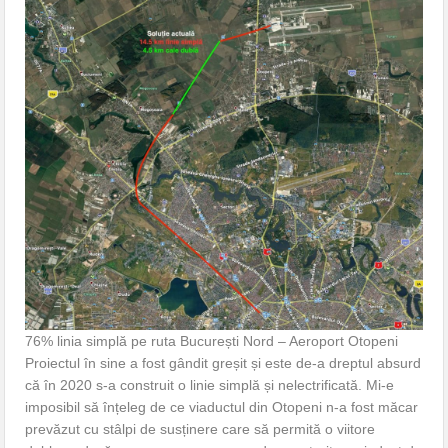
76% linia simplă pe ruta București Nord – Aeroport Otopeni
Proiectul în sine a fost gândit greșit și este de-a dreptul absurd
că în 2020 s-a construit o linie simplă și nelectrificată. Mi-e
imposibil să înțeleg de ce viaductul din Otopeni n-a fost măcar
prevăzut cu stâlpi de susținere care să permită o viitore