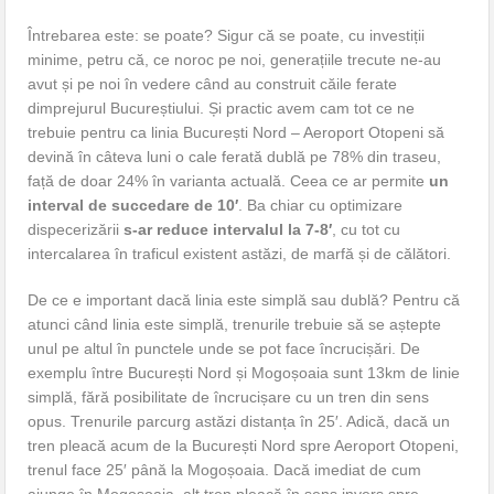
Întrebarea este: se poate? Sigur că se poate, cu investiții
minime, petru că, ce noroc pe noi, generațiile trecute ne-au
avut și pe noi în vedere când au construit căile ferate
dimprejurul Bucureștiului. Și practic avem cam tot ce ne
trebuie pentru ca linia București Nord – Aeroport Otopeni să
devină în câteva luni o cale ferată dublă pe 78% din traseu,
față de doar 24% în varianta actuală. Ceea ce ar permite
un
interval de succedare de 10′
. Ba chiar cu optimizare
dispecerizării
s-ar reduce intervalul la 7-8′
, cu tot cu
intercalarea în traficul existent astăzi, de marfă și de călători.
De ce e important dacă linia este simplă sau dublă? Pentru că
atunci când linia este simplă, trenurile trebuie să se aștepte
unul pe altul în punctele unde se pot face încrucișări. De
exemplu între București Nord și Mogoșoaia sunt 13km de linie
simplă, fără posibilitate de încrucișare cu un tren din sens
opus. Trenurile parcurg astăzi distanța în 25′. Adică, dacă un
tren pleacă acum de la București Nord spre Aeroport Otopeni,
trenul face 25′ până la Mogoșoaia. Dacă imediat de cum
ajunge în Mogoșoaia, alt tren pleacă în sens invers spre