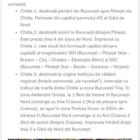
urmează:
Chitila 1, destinată plecării din București spre Ploiești via
Chitila. Pornește din capătul peronului 4/5 al Gării de
Nord.
Chitila 2, destinată sosirii în București dinspre Ploiești.
Este practic linia 4 din Gara de Nord. Împreună cu
Chitila 1, cele două linii formează capătul dinspre
capitală al magistralelor 300 (București – Ploiești Vest –
Brașov – Cluj – Oradea – Episcopia Bihor) și 500
(București – Ploiești Sud – Bacău – Suceava – Vicșani)
Chitila 3, destinată la origine traficului de călători
regional (fostele personale „de navetiști”), intercalat cu
traficul de marfă dintre Chitila și zona București Triaj. În
zona Atelierelor Grivița, la 1.8km de intrare în București
Nord converge cu linia Craiova 1 (firul de plecare spre
Craiova), iar apoi în zona Podului Grant, la 500m de
intrarea în București Nord converge și cu firul Craiova 2
(firul de sosire dinspre Craiova), împreuna întrând drept
linia 3 a Gării de Nord din București.