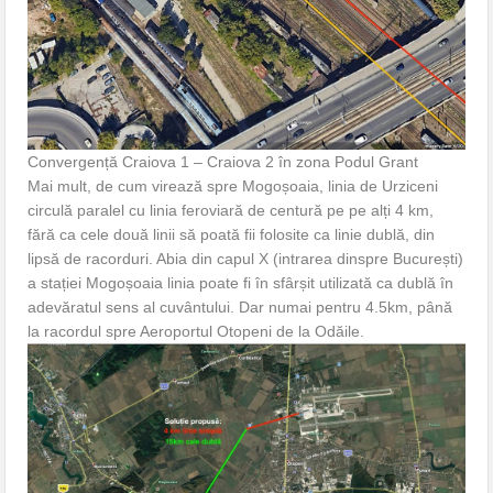
Convergență Craiova 1 – Craiova 2 în zona Podul Grant
Mai mult, de cum virează spre Mogoșoaia, linia de Urziceni
circulă paralel cu linia feroviară de centură pe pe alți 4 km,
fără ca cele două linii să poată fii folosite ca linie dublă, din
lipsă de racorduri. Abia din capul X (intrarea dinspre București)
a stației Mogoșoaia linia poate fi în sfârșit utilizată ca dublă în
adevăratul sens al cuvântului. Dar numai pentru 4.5km, până
la racordul spre Aeroportul Otopeni de la Odăile.