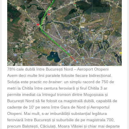
78% cale dublă între București Nord – Aeroport Otopeni
Avem deci multe linii paralele folosite fiecare bidirecțional.
Soluția este practic
no brainer
: un simplu racord de 750 de
metri la Chitila între centura feroviară și firul Chitila 3 ar
permite imediat ca întregul tronson dintre Mogoșoaia și
București Nord să fie folosit ca magistrală dublă, capabilă de
cadențe de 10′ pe sens între Gara de Nord și Aeroportul
Otopeni. Mai mult, s-ar imbunătății substanțial legătura
feroviară între București și suburbiile de pe magistrala 700,
precum Balotești, Căciulați, Moara Vlăsiei și chiar mai departe