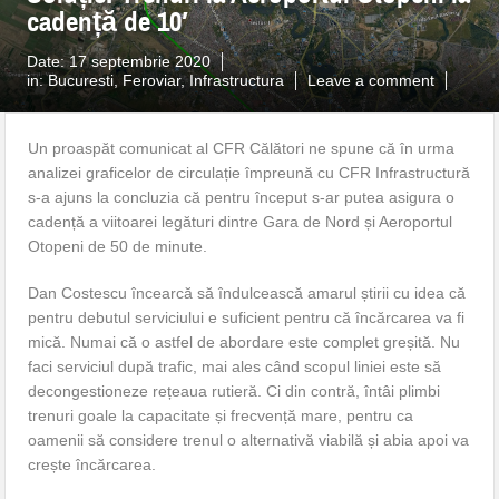
cadență de 10′
Date:
17 septembrie 2020
in:
Bucuresti
,
Feroviar
,
Infrastructura
Leave a comment
Un proaspăt comunicat al CFR Călători ne spune că în urma
analizei graficelor de circulație împreună cu CFR Infrastructură
s-a ajuns la concluzia că pentru început s-ar putea asigura o
cadență a viitoarei legături dintre Gara de Nord și Aeroportul
Otopeni de 50 de minute.
Dan Costescu încearcă să îndulcească amarul știrii cu idea că
pentru debutul serviciului e suficient pentru că încărcarea va fi
mică. Numai că o astfel de abordare este complet greșită. Nu
faci serviciul după trafic, mai ales când scopul liniei este să
decongestioneze rețeaua rutieră. Ci din contră, întâi plimbi
trenuri goale la capacitate și frecvență mare, pentru ca
oamenii să considere trenul o alternativă viabilă și abia apoi va
crește încărcarea.