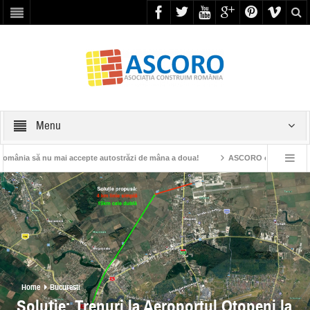
Menu
ccepte autostrăzi de mâna a doua!
ASCORO condamnă punerea în circulație a 
. gen. CN CFR SA, Ion Gavrilă
Home
Bucuresti
Soluție: Trenuri la Aeroportul Otopeni la