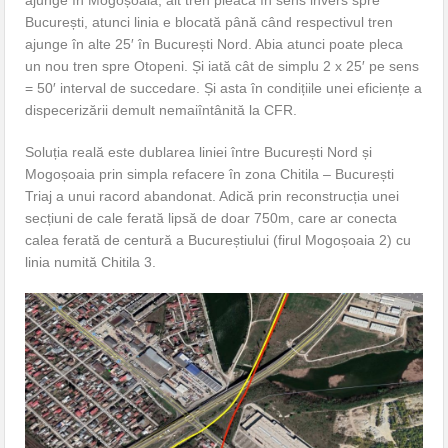
București, atunci linia e blocată până când respectivul tren
ajunge în alte 25′ în București Nord. Abia atunci poate pleca
un nou tren spre Otopeni. Și iată cât de simplu 2 x 25′ pe sens
= 50′ interval de succedare. Și asta în condițiile unei eficiențe a
dispecerizării demult nemaiîntânită la CFR.
Soluția reală este dublarea liniei între București Nord și
Mogoșoaia prin simpla refacere în zona Chitila – București
Triaj a unui racord abandonat. Adică prin reconstrucția unei
secțiuni de cale ferată lipsă de doar 750m, care ar conecta
calea ferată de centură a Bucureștiului (firul Mogoșoaia 2) cu
linia numită Chitila 3.