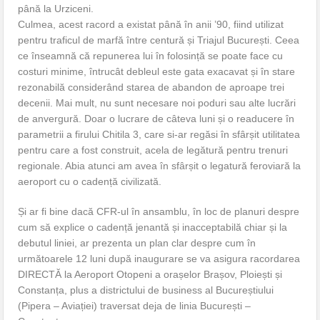
până la Urziceni.
Culmea, acest racord a existat până în anii ’90, fiind utilizat
pentru traficul de marfă între centură și Triajul București. Ceea
ce înseamnă că repunerea lui în folosință se poate face cu
costuri minime, întrucât debleul este gata exacavat și în stare
rezonabilă considerând starea de abandon de aproape trei
decenii. Mai mult, nu sunt necesare noi poduri sau alte lucrări
de anvergură. Doar o lucrare de câteva luni și o readucere în
parametrii a firului Chitila 3, care si-ar regăsi în sfârșit utilitatea
pentru care a fost construit, acela de legătură pentru trenuri
regionale. Abia atunci am avea în sfârșit o legatură feroviară la
aeroport cu o cadență civilizată.
Și ar fi bine dacă CFR-ul în ansamblu, în loc de planuri despre
cum să explice o cadență jenantă și inacceptabilă chiar și la
debutul liniei, ar prezenta un plan clar despre cum în
următoarele 12 luni după inaugurare se va asigura racordarea
DIRECTĂ la Aeroport Otopeni a orașelor Brașov, Ploiești și
Constanța, plus a districtului de business al Bucureștiului
(Pipera – Aviației) traversat deja de linia București –