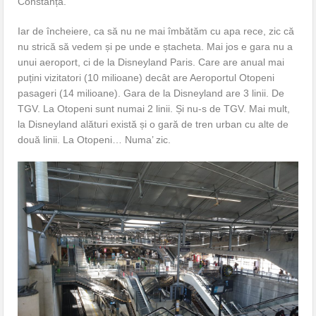
Constanța.
Iar de încheiere, ca să nu ne mai îmbătăm cu apa rece, zic că
nu strică să vedem și pe unde e ștacheta. Mai jos e gara nu a
unui aeroport, ci de la Disneyland Paris. Care are anual mai
puțini vizitatori (10 milioane) decât are Aeroportul Otopeni
pasageri (14 milioane). Gara de la Disneyland are 3 linii. De
TGV. La Otopeni sunt numai 2 linii. Și nu-s de TGV. Mai mult,
la Disneyland alături există și o gară de tren urban cu alte de
două linii. La Otopeni… Numa’ zic.