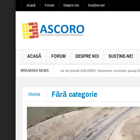
Acasă
Forum
Despre noi
Susține-ne!
ACASĂ
FORUM
DESPRE NOI
SUSȚINE-NE!
BREAKING NEWS
ști-Brașov
Comunicat de presă ASCORO: Semnare contract pasaj Drajna
n. CN CFR SA, Ion Gavrilă
Fără categorie
Home