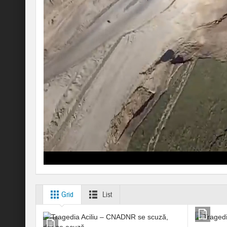
Grid
List