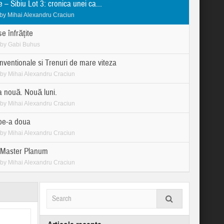
 – Sibiu Lot 3: cronica unei ca...
by
Mihai Alexandru Craciun
e înfrățite
by
Gabi Buhus
nventionale si Trenuri de mare viteza
by
Mihai Alexandru Craciun
a nouă. Nouă luni.
by
Mihai Alexandru Craciun
pe-a doua
by
Mihai Alexandru Craciun
Master Planum
by
Mihai Alexandru Craciun