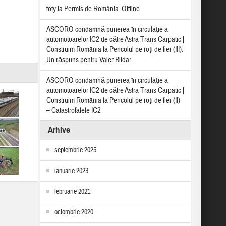
foty
la
Permis de România. Offline.
ASCORO condamnă punerea în circulație a
automotoarelor IC2 de către Astra Trans Carpatic |
Construim România
la
Pericolul pe roți de fier (III):
Un răspuns pentru Valer Blidar
ASCORO condamnă punerea în circulație a
automotoarelor IC2 de către Astra Trans Carpatic |
Construim România
la
Pericolul pe roți de fier (II)
– Catastrofalele IC2
Arhive
septembrie 2025
ianuarie 2023
februarie 2021
octombrie 2020