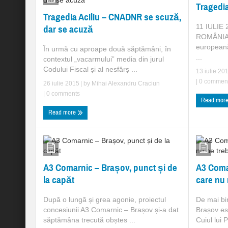
Tragedia
Tragedia Aciliu – CNADNR se scuză,
11 IULIE
dar se acuză
ROMÂNIA! 
europeană
În urmă cu aproape două săptămâni, în
...
contextul „vacarmului” media din jurul
Codului Fiscal și al nesfârș ...
13 iulie 20
|
0 commen
26 iulie 2015
| by
Mihai Alexandru Craciun
|
0 comments
Read mor
Read more
A3 Comarnic – Brașov, punct și de
A3 Coma
la capăt
care nu 
După o lungă și grea agonie, proiectul
De mai bi
concesiunii A3 Comarnic – Brașov și-a dat
Brașov est
săptămâna trecută obștes ...
Cuiul lui 