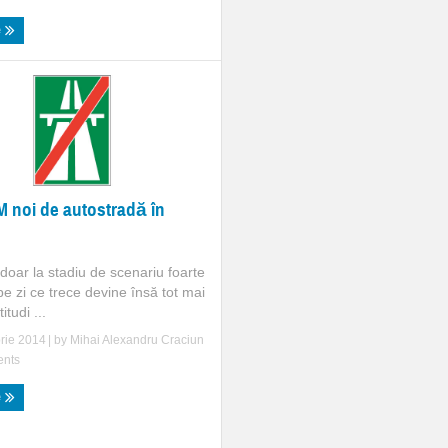
e
 noi de autostradă în
doar la stadiu de scenariu foarte
pe zi ce trece devine însă tot mai
itudi ...
rie 2014
| by
Mihai Alexandru Craciun
nts
e