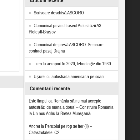
Articole recente
Scrisoare deschisă ASCORO
Comunicat privind traseul Autostrăzii A3
Ploiești-Brașov
Comunicat de presă ASCORO: Semnare
contract pasaj Drajna
Tren la aeroport în 2020, tehnologie din 1930
Ușurel cu autostrada americană pe scări
Comentarii recente
Este timpul ca România să nu mai accepte
autostrăzi de mâna a doua! – Construim România
la
Un nou Aciliu la Bretea Mureșană
Andrei
la
Pericolul pe roți de fier (II) –
Catastrofalele IC2