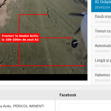
A1 Orăștie
2014/11/14
Două oraș
2018/03/20
Trenuri co
2014/09/03
Autostrad
2015/09/07
Lungă și 
2017/05/14
Habemus 
2014/10/04
Facebook