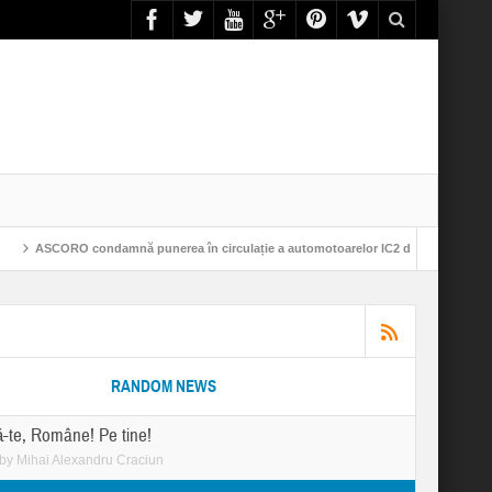
RO condamnă punerea în circulație a automotoarelor IC2 de către Astra Trans Carpa
RANDOM NEWS
-te, Române! Pe tine!
by
Mihai Alexandru Craciun