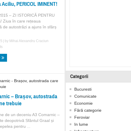
 Aciliu, PERICOL IMINENT!
 2015 – ZI ISTORICĂ PENTRU
Ziua în care rețeaua
 de autostrăzi a ajuns în sfârș
15
| by
Mihai Alexandru Craciun
ts
e
Categorii
Bucuresti
rnic – Brașov, autostrada
Comunicate
ne trebuie
Economie
Fără categorie
ne de un deceniu A3 Comarnic –
Feroviar
e deopotrivă Sfântul Graal și
In lume
Pepelea pentru ...