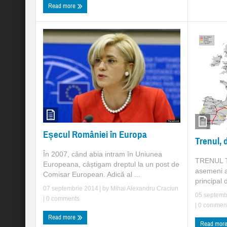
Read more
Eșecul României în Europa
Trenul, d
În 2007, când abia intram în Uniunea
TRENUL Tr
Europeana, câștigam dreptul la un post de
asemeni a
Comisar European. Adică al ...
principal 
07 septembrie 2014
| by
Mihai Alexandru Craciun
05 septemb
|
0 comments
|
0 commen
Read more
Read mor