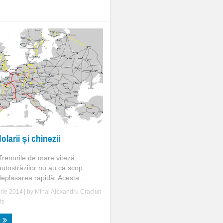
olarii și chinezii
enurile de mare viteză,
utostrăzilor nu au ca scop
deplasarea rapidă. Acesta ...
rie 2014
| by
Mihai Alexandru Craciun
ts
e