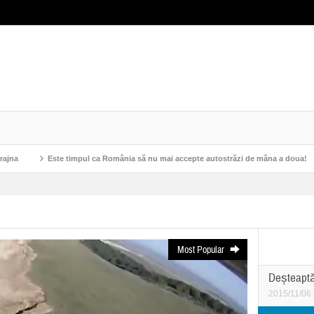
Este timpul ca România să nu mai accepte autostrăzi de mâna a doua!
ASCO
Most Popular
Deșteaptă
2015/11/06