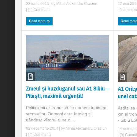
28 iunie 2015
| by
Mihai Alexandru Craciun
12 mai 201
|
(1) Comment
|
0 commen
Read more
Read mor
Zmeul și buzduganul sau A1 Sibiu –
A1 Orășt
Pitești, maximă urgență!
unei cat
Politicienii ar trebui să fie oameni înaintea
Astăzi se 
vremurilor. Oameni care înțeleg și
km ai tro
gândesc viitorul și ne c ...
- Sibiu Lot 
02 decembrie 2014
| by
Mihai Alexandru Craciun
14 noiembr
|
(7) Comments
|
(9) Comme