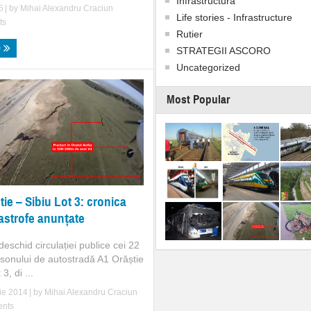
Infrastructura
5
| by
Mihai Alexandru Craciun
Life stories - Infrastructure
ts
Rutier
e
STRATEGII ASCORO
Uncategorized
Most Popular
ie – Sibiu Lot 3: cronica
astrofe anunțate
deschid circulației publice cei 22
nsonului de autostradă A1 Orăștie
3, di ...
ie 2014
| by
Mihai Alexandru Craciun
nts